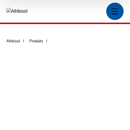
Afrikisol
>
Produits
>
Tubes noirs ou inox