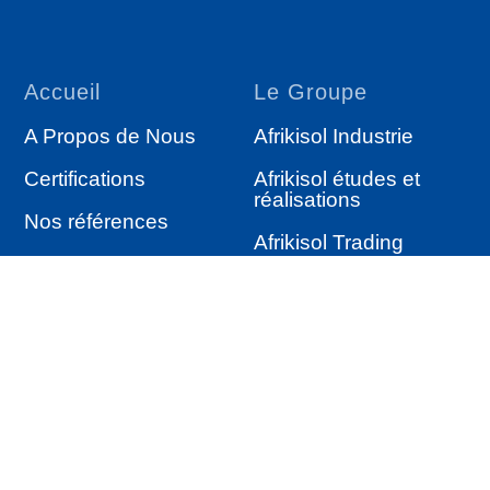
Accueil
Le Groupe
A Propos de Nous
Afrikisol Industrie
Certifications
Afrikisol études et
réalisations
Nos références
Afrikisol Trading
Services
Autres
Étude & réalisation
Actualités
Isolation industrielle
Satisfaction clients
Produits d’Isolation
Nos produits