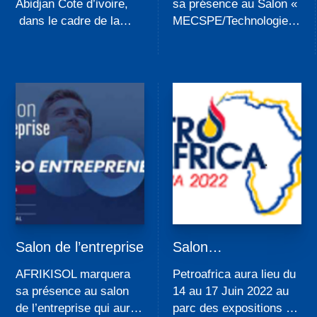
Abidjan Cote d’ivoire,
sa présence au Salon «
dans le cadre de la
MECSPE/Technologies
mission économique
sans Limites » qui aura
tunisienne au Côte
lieu à Bologne (Italie) du
d’Ivoire du 04 au 08
09 au 11 juin 2022
décembre 2022
organisée...
Salon de l’entreprise
Salon
PETROAFRICA
AFRIKISOL marquera
Petroafrica aura lieu du
sa présence au salon
14 au 17 Juin 2022 au
de l’entreprise qui aura
parc des expositions du