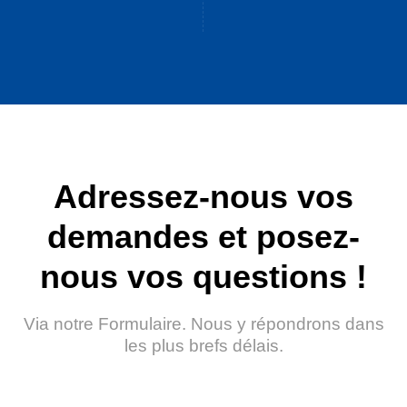
lieu le 01 et le 02 Juin à
Kram / June 14th – 17th
la foire international de
2022 – El Kram expo
Sfax : Stand N°47
center – TUNISIA
&nbs...
Adressez-nous vos
demandes et posez-
nous vos questions !
Via notre Formulaire. Nous y répondrons dans
les plus brefs délais.