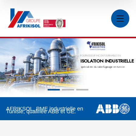
we have one
Afrikisol
est
le
best
FOURNISSEUR INCONTOURNABLE EN
ISOLATION INDUSTRIELLE
builder in
spécialiste du calorifugeage en tunisie
US.
AFRIKSOL, PME industrielle en
Tunisie, qualifiée ABB et GE.