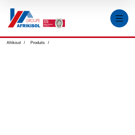
Afrikisol
>
Produits
>
Accessoires et Vanneries