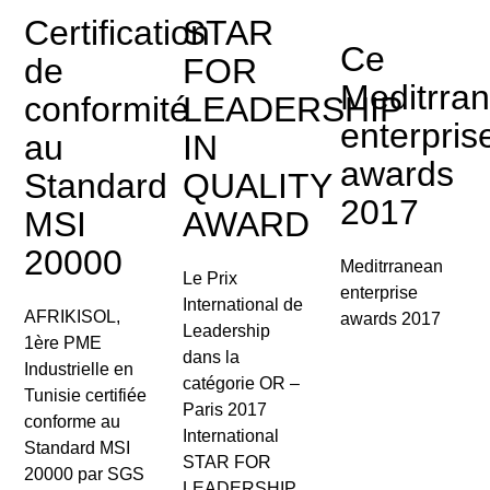
Certification
STAR
Ce
de
FOR
Meditrra
conformité
LEADERSHIP
enterpris
au
IN
awards
Standard
QUALITY
2017
MSI
AWARD
20000
Meditrranean
Le Prix
enterprise
International de
AFRIKISOL,
awards 2017
Leadership
1ère PME
dans la
Industrielle en
catégorie OR –
Tunisie certifiée
Paris 2017
conforme au
International
Standard MSI
STAR FOR
20000 par SGS
LEADERSHIP