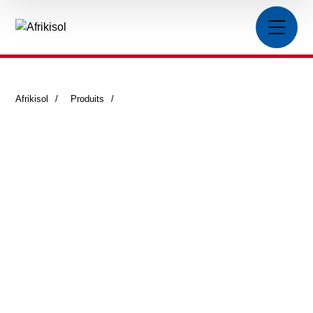
Afrikisol
>
Produits
>
Matelas Armaflex