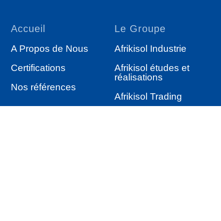
Accueil
Le Groupe
A Propos de Nous
Afrikisol Industrie
Certifications
Afrikisol études et
réalisations
Nos références
Afrikisol Trading
Services
Autres
Étude & réalisation
Actualités
Isolation industrielle
Satisfaction clients
Produits d’Isolation
Nos produits